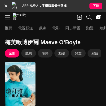
APP 免登入，手機觀看最佳選擇
下載
推薦
電視頻道
戲劇
電影
同步新番
動漫
短
梅芙歐博伊爾 Maeve O'Boyle
全部
戲劇
電影
動漫
兒童
綜藝