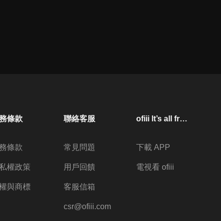
務條款
聯絡客服
ofiii lt’s all free
務條款
常見問題
下載 APP
私權政策
用戶回饋
電視看 ofiii
權與商標
客服信箱
csr@ofiii.com