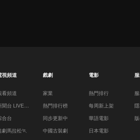
電視頻道
戲劇
電影
服
觀看頻道
家業
熱門排行
服
新聞台 LIVE 直播
熱門排行榜
每周新上架
隱
綜合台
同步更新中
華語電影
版
追劇馬拉松🏃
中國古裝劇
日本電影