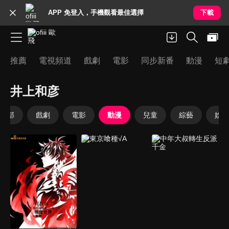
APP 免登入，手機觀看最佳選擇
下載
推薦
電視頻道
戲劇
電影
同步新番
動漫
短
井上和彦
全部
戲劇
電影
動漫
兒童
綜藝
娛樂