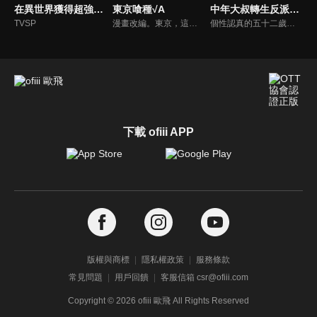
在異世界獲得超強能力的我，在現實世界照樣無敵～等級提升改變人生命運～
東京喰種√A
中年大叔轉生反派千金
TVSP
漫畫改編。東京，這裡潛伏著混在人群中並捕獵人類的怪物『喰種』。大學生金木研因受喰種攻擊，醫生為了拯救他而使用了喰種的器官，也是悲劇的開始…。
個性認真的五十二歲公務員．屯田林憲三郎因為交通意外而死去。……原以為如此。但當他醒來時，竟發現自己轉生來到女兒沉迷的女性向遊戲「魔法學園愛&魔獸」的世界！！他轉生成為妨礙遊戲主角安娜．多爾戀情的壞人大小姐格蕾絲．奧弗涅。格蕾絲=憲三郎本來打算像原本的格蕾絲一樣展現出身為壞人大小姐應有的風範。然而，他基於自身的經驗投向安娜的為人父母發言，加上將庶民的言行自動轉換為優雅舉止的【優雅變換】，卻使旁人對他的評價大幅上升！而且他甚至還在不經意的情況下跟遊戲攻略對象的帥哥們瘋狂立flag！？在異世界求生所需的武器是劍！？魔法！？不對，是透過社會經歷培養出的大叔技能！！由中年大叔×異世界轉生×壞人大小姐的組合為您帶來的溫馨喜劇，隆重開幕！
下載 ofiii APP
版權與商標
隱私權政策
服務條款
常見問題
用戶回饋
客服信箱 csr@ofiii.com
Copyright ©
2026
ofiii 歐飛 All Rights Reserved