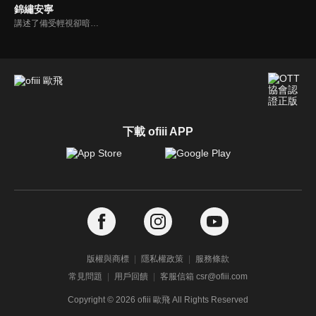
錦繡安寧
講述了備受輕視卻暗藏文韜武略之才的“卑微庶子”羅慎遠與一心尋求獨立的“千金嫡女”羅宜寧從相互利用到相依相偎，攜手經歷波折，最終成功破局、執子之手相伴餘生的故事。
下載 ofiii APP
版權與商標
隱私權政策
服務條款
常見問題
用戶回饋
客服信箱 csr@ofiii.com
Copyright ©
2026
ofiii 歐飛 All Rights Reserved