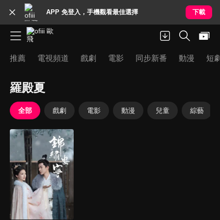
APP 免登入，手機觀看最佳選擇
下載
推薦
電視頻道
戲劇
電影
同步新番
動漫
短
羅殿夏
全部
戲劇
電影
動漫
兒童
綜藝