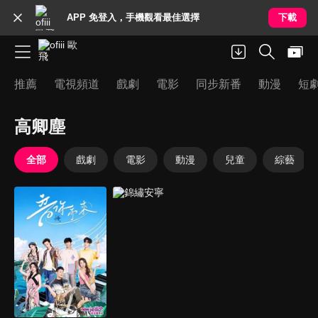
APP 免登入，手機觀看最佳選擇
下載
推薦
電視頻道
戲劇
電影
同步新番
動漫
短
高卿塵
全部
戲劇
電影
動漫
兒童
綜藝