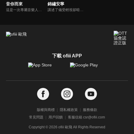
音你而來
錦繡安寧
這是一次專屬音樂人的集體團建。7位音樂人在不同城市通過同宿的方式開啟一段音樂社交治癒之旅，旅途中他們將兩兩搭檔完成6場雙人音樂路演，以路演之名彼此尋找自己最契合的音樂搭檔，為自己撒野、為友情吶喊、為感性唱歌。用年輕的敘事方式，講述音樂人們最真實的社交故事。
講述了備受輕視卻暗藏文韜武略之才的“卑微庶子”羅慎遠與一心尋求獨立的“千金嫡女”羅宜寧從相互利用到相依相偎，攜手經歷波折，最終成功破局、執子之手相伴餘生的故事。
下載 ofiii APP
版權與商標
隱私權政策
服務條款
常見問題
用戶回饋
客服信箱 csr@ofiii.com
Copyright ©
2026
ofiii 歐飛 All Rights Reserved