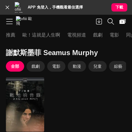
APP 免登入，手機觀看最佳選擇
下載
推薦
歐！這就是人生啊
電視頻道
戲劇
電影
同
謝默斯墨菲 Seamus Murphy
全部
戲劇
電影
動漫
兒童
綜藝