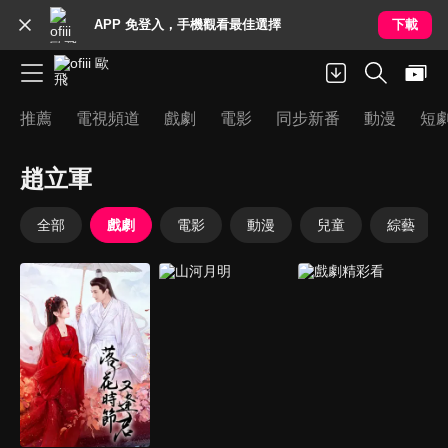
APP 免登入，手機觀看最佳選擇
下載
推薦
電視頻道
戲劇
電影
同步新番
動漫
短
趙立軍
全部
戲劇
電影
動漫
兒童
綜藝