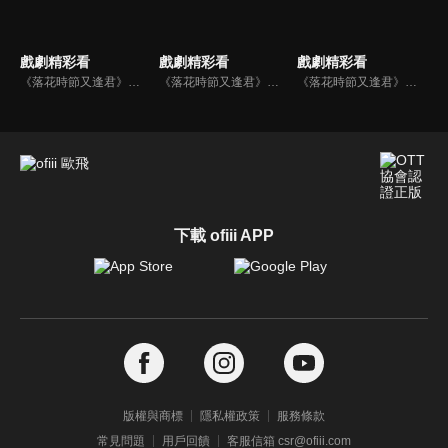
戲劇精彩看
戲劇精彩看
戲劇精彩看
《落花時節又逢君》幕後花絮_原來這場戲是這麼拍的
《落花時節又逢君》幕後花絮_錦繡紅凝默契大戰
《落花時節又逢君》幕後花絮_錦繡紅凝逗趣日常
下載 ofiii APP
版權與商標
隱私權政策
服務條款
常見問題
用戶回饋
客服信箱 csr@ofiii.com