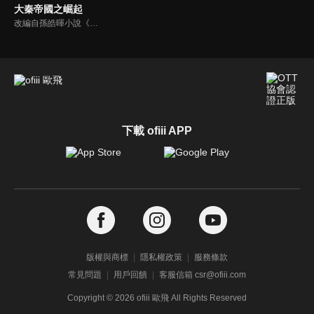
大秦帝國之崛起
改編自孫皓暉小說《大秦帝國》。電視劇系列第三部。西元前305年，秦國歷史上執政時間最長的君王秦昭襄王嬴稷繼位。其後五十六年期間，秦王嬴稷在其母秦宣太后和其舅魏冉扶植下，從一個稚嫩年輕君王，成長為了一位堅毅沉著，威震天下的真正王者；而秦國也由一般強國，一躍崛成為傲視列國的超級大國。
下載 ofiii APP
版權與商標
隱私權政策
服務條款
常見問題
用戶回饋
客服信箱 csr@ofiii.com
Copyright ©
2026
ofiii 歐飛 All Rights Reserved