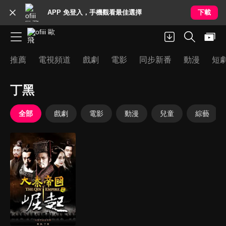
APP 免登入，手機觀看最佳選擇
下載
推薦
電視頻道
戲劇
電影
同步新番
動漫
短
丁黑
全部
戲劇
電影
動漫
兒童
綜藝