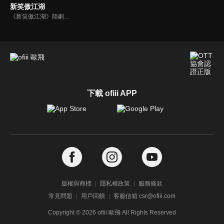
新笑傲江湖
《新笑傲江湖》陸劇線上看。該劇根據金庸同名武俠小說改編，講述華山派大弟子令狐衝（丁冠森），生性豁達不羈，卻因一身武學絕學而被逐出師門，在紛爭不斷的江湖中最終輾轉練成吸星大法和獨孤九劍，成為恆山派掌門的故事。
下載 ofiii APP
版權與商標
隱私權政策
服務條款
常見問題
用戶回饋
客服信箱 csr@ofiii.com
Copyright ©
2026
ofiii 歐飛 All Rights Reserved