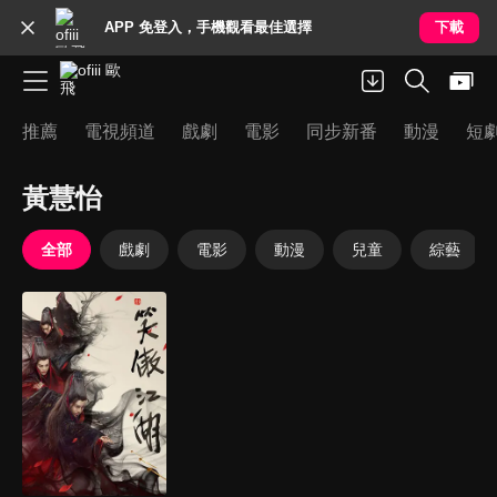
APP 免登入，手機觀看最佳選擇
下載
推薦
電視頻道
戲劇
電影
同步新番
動漫
短
黃慧怡
全部
戲劇
電影
動漫
兒童
綜藝