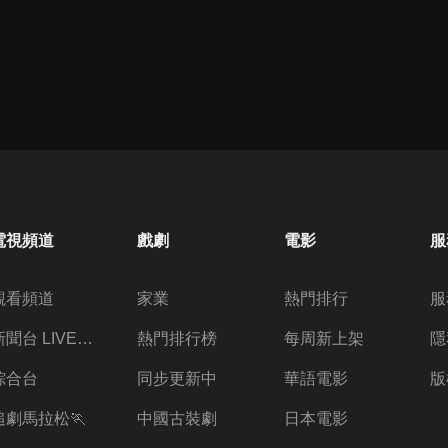
電視頻道
戲劇
電影
服
觀看頻道
家業
熱門排行
服
新聞台 LIVE 直播
熱門排行榜
每周新上架
隱
綜合台
同步更新中
華語電影
版
追劇馬拉松🏃
中國古裝劇
日本電影