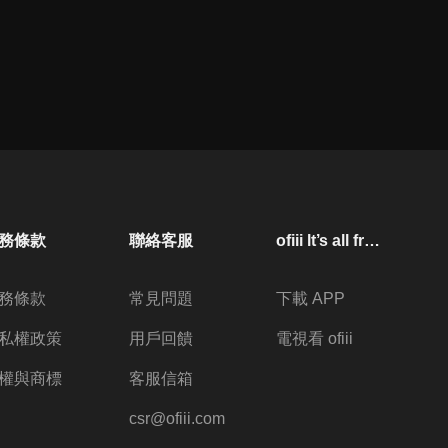
務條款
聯絡客服
ofiii lt’s all free
務條款
常見問題
下載 APP
私權政策
用戶回饋
電視看 ofiii
權與商標
客服信箱
csr@ofiii.com