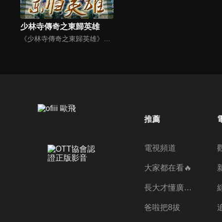
少林寺傳奇之東歸英雄
《少林寺傳奇之東歸英雄》陸劇線上看。清朝康熙年間，少林寺和尚們歷經千辛萬苦收復反叛勢力「西魯天會」，萬壽山將軍和冰玉公主被康熙皇帝的真誠所感動，願意進京覲見康熙。卻不料萬壽山詔安爲假，實際上是利用和尚們進入紫禁城，趁機殺掉康熙。一場血雨腥風的生死大戰即將展開。
推薦
電視頻道
大家都在看🔥
長大才懂廣志的偉大
爸啦把8拔