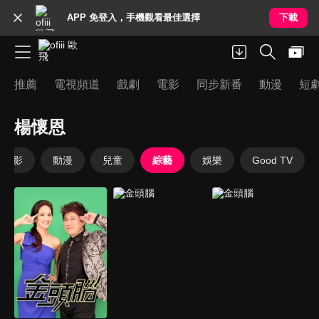
APP 免登入，手機觀看最佳選擇
下載
推薦
電視頻道
戲劇
電影
同步新番
動漫
短
楊懷恩
電影
動漫
兒童
綜藝
娛樂
Good TV