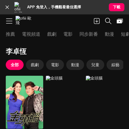
APP 免登入，手機觀看最佳選擇
下載
推薦
電視頻道
戲劇
電影
同步新番
動漫
短
李卓恆
全部
戲劇
電影
動漫
兒童
綜藝