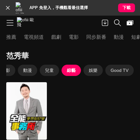
APP 免登入，手機觀看最佳選擇
下載
推薦
電視頻道
戲劇
電影
同步新番
動漫
短
范秀華
電影
動漫
兒童
綜藝
娛樂
Good TV