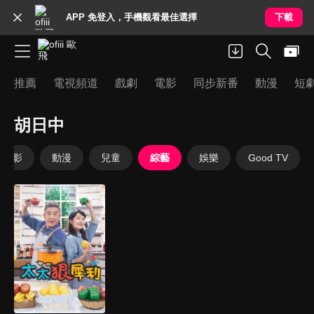
APP 免登入，手機觀看最佳選擇
下載
推薦
電視頻道
戲劇
電影
同步新番
動漫
短
胡日中
電影
動漫
兒童
綜藝
娛樂
Good TV