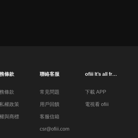
務條款
聯絡客服
ofiii lt’s all free
務條款
常見問題
下載 APP
私權政策
用戶回饋
電視看 ofiii
權與商標
客服信箱
csr@ofiii.com