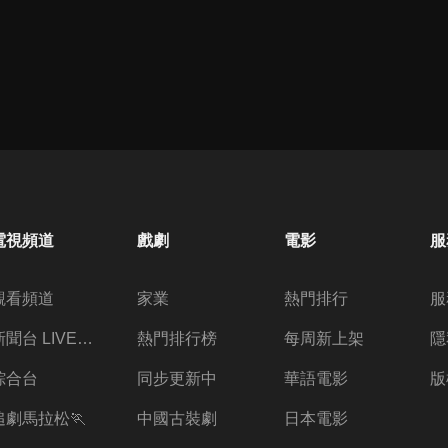
電視頻道
戲劇
電影
服
觀看頻道
家業
熱門排行
服
新聞台 LIVE 直播
熱門排行榜
每周新上架
隱
綜合台
同步更新中
華語電影
版
追劇馬拉松🏃
中國古裝劇
日本電影