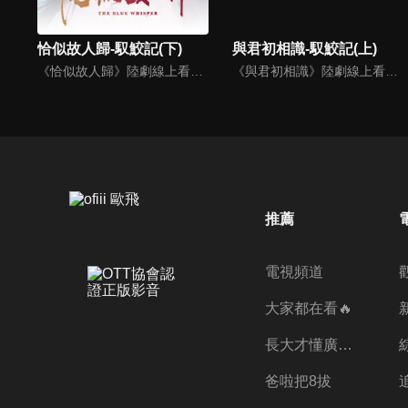
恰似故人歸-馭鮫記(下)
與君初相識-馭鮫記(上)
《恰似故人歸》陸劇線上看。《馭鮫記》的下部。長意（任嘉倫）將紀雲禾（迪麗熱巴）囚禁在自己身邊。為化解萬花谷與北淵的恩怨，雲禾散盡最後的靈力，用生命救下寒霜發作的所有萬花谷御靈師。仙師與順德仙姬（郭曉婷）為一己私慾，意圖毀滅世間，長意與雲禾共同肩負起責任…
《與君初相識》陸劇線上看。《馭鮫記》上部。東海鮫人長意（任嘉倫）在海上救了遭遇危險的順德仙姬，善良的長意將其送回時，卻反遭暗算囚禁在萬花谷。萬花谷護法兼御靈師紀雲禾（迪麗熱巴）為了自由決定爭取馴服長意的機會，在馴服過程中產生情愫。二人一仙一妖的愛戀，能否衝破束縛？
推薦
電視頻道
大家都在看🔥
長大才懂廣志的偉大
爸啦把8拔