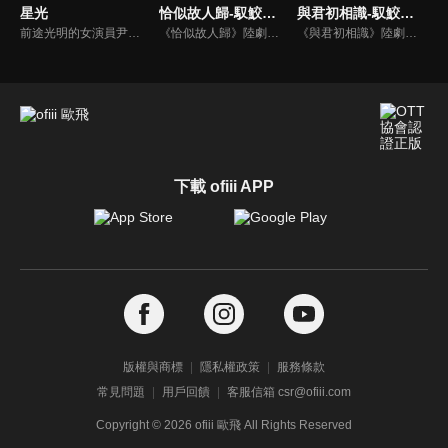
星光
恰似故人歸-馭鮫記(下)
與君初相識-馭鮫記(上)
前途光明的女演員尹珊珊在事業與愛情雙得意之際，卻在一天內遭遇人設崩塌、輿論風暴與分手打擊，最後意外墜樓並陷入無盡的時間循環。為逃離輪迴，她決定接近神秘酒店經理沈嘉欽，卻意外找到了無數次的時間循環的背後，最深情的禮物…
《恰似故人歸》陸劇線上看。《馭鮫記》的下部。長意（任嘉倫）將紀雲禾（迪麗熱巴）囚禁在自己身邊。為化解萬花谷與北淵的恩怨，雲禾散盡最後的靈力，用生命救下寒霜發作的所有萬花谷御靈師。仙師與順德仙姬（郭曉婷）為一己私慾，意圖毀滅世間，長意與雲禾共同肩負起責任…
《與君初相識》陸劇線上看。《馭鮫記》上部。東海鮫人長意（任嘉倫）在海上救了遭遇危險的順德仙姬，善良的長意將其送回時，卻反遭暗算囚禁在萬花谷。萬花谷護法兼御靈師紀雲禾（迪麗熱巴）為了自由決定爭取馴服長意的機會，在馴服過程中產生情愫。二人一仙一妖的愛戀，能否衝破束縛？
下載 ofiii APP
版權與商標
隱私權政策
服務條款
常見問題
用戶回饋
客服信箱 csr@ofiii.com
Copyright ©
2026
ofiii 歐飛 All Rights Reserved