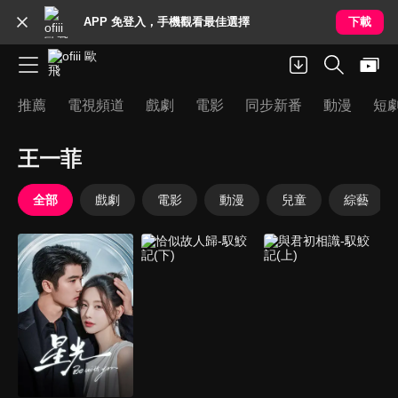
APP 免登入，手機觀看最佳選擇
下載
推薦
電視頻道
戲劇
電影
同步新番
動漫
短
王一菲
全部
戲劇
電影
動漫
兒童
綜藝