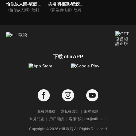
恰似故人歸-馭鮫記(下)
與君初相識-馭鮫記(上)
《恰似故人歸》陸劇線上看。《馭鮫記》的下部。長意（任嘉倫）將紀雲禾（迪麗熱巴）囚禁在自己身邊。為化解萬花谷與北淵的恩怨，雲禾散盡最後的靈力，用生命救下寒霜發作的所有萬花谷御靈師。仙師與順德仙姬（郭曉婷）為一己私慾，意圖毀滅世間，長意與雲禾共同肩負起責任…
《與君初相識》陸劇線上看。《馭鮫記》上部。東海鮫人長意（任嘉倫）在海上救了遭遇危險的順德仙姬，善良的長意將其送回時，卻反遭暗算囚禁在萬花谷。萬花谷護法兼御靈師紀雲禾（迪麗熱巴）為了自由決定爭取馴服長意的機會，在馴服過程中產生情愫。二人一仙一妖的愛戀，能否衝破束縛？
下載 ofiii APP
版權與商標
隱私權政策
服務條款
常見問題
用戶回饋
客服信箱 csr@ofiii.com
Copyright ©
2026
ofiii 歐飛 All Rights Reserved