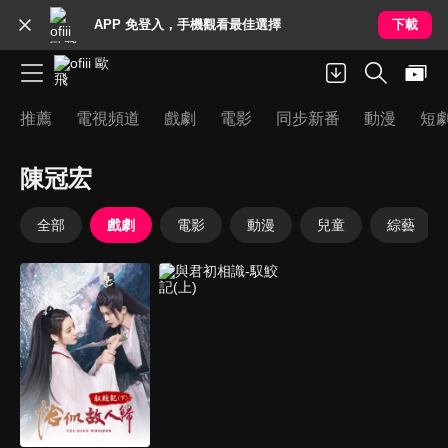
APP 免登入，手機觀看最佳選擇
下載
推薦
電視頻道
戲劇
電影
同步新番
動漫
短
陳冠宏
全部
戲劇
電影
動漫
兒童
綜藝