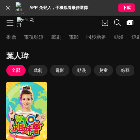
APP 免登入，手機觀看最佳選擇
下載
推薦
電視頻道
戲劇
電影
同步新番
動漫
短
葉人瑋
全部
戲劇
電影
動漫
兒童
綜藝