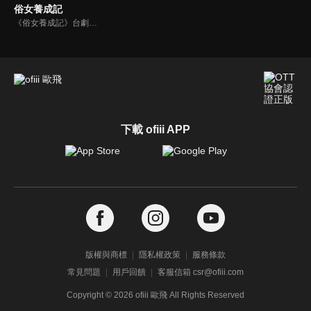
俗女養成記
《俗女養成記》台劇線上看。陳嘉玲（謝盈萱），一個不像台北女生的台南女生。年屆39歲的她，沒房沒車也沒有老公沒小孩。當年不惜引發家庭革命也要離開家鄉的她，在台北奮鬥了近二十年，到頭來竟然是一場空？ 過去一直追求「淑女」的夢想，卻在跨入40歲大關的時候，開始認清自己其實是個「俗女」。
下載 ofiii APP
版權與商標
隱私權政策
服務條款
常見問題
用戶回饋
客服信箱 csr@ofiii.com
Copyright ©
2026
ofiii 歐飛 All Rights Reserved