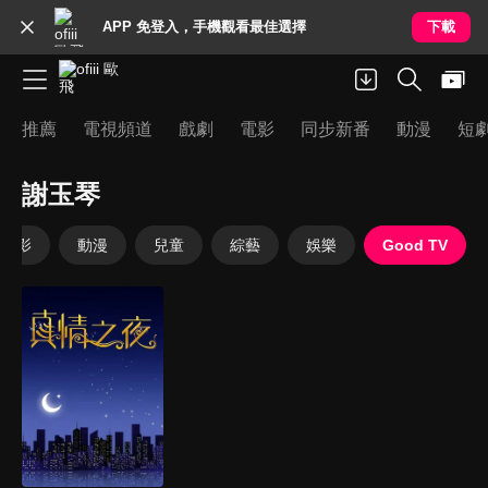
APP 免登入，手機觀看最佳選擇
下載
推薦
電視頻道
戲劇
電影
同步新番
動漫
短
謝玉琴
電影
動漫
兒童
綜藝
娛樂
Good TV