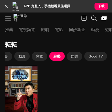
APP 免登入，手機觀看最佳選擇
下載
推薦
電視頻道
戲劇
電影
同步新番
動漫
短
耘耘
電影
動漫
兒童
綜藝
娛樂
Good TV