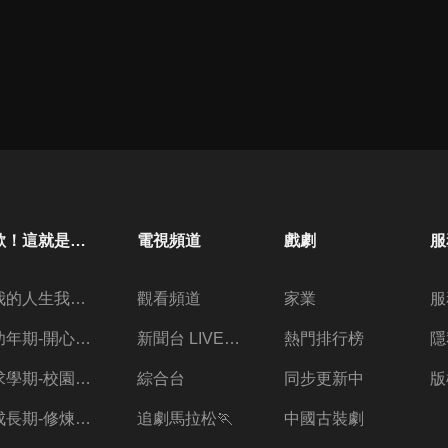
歐！這就是人生啊
電視頻道
戲劇
服
我的人生我做主
觀看頻道
家業
服
幼年期-開心放暑假
新聞台 LIVE 直播
熱門排行榜
隱
求學期-校園三兩事
綜合台
同步更新中
版
成長期-修煉愛情的心酸
追劇馬拉松🏃
中國古裝劇