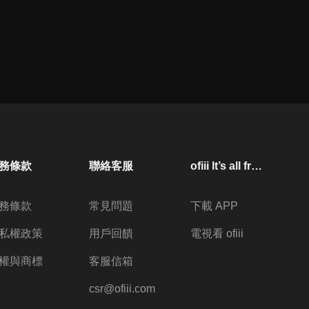
務條款
聯絡客服
ofiii lt’s all free
務條款
常見問題
下載 APP
私權政策
用戶回饋
電視看 ofiii
權與商標
客服信箱
csr@ofiii.com