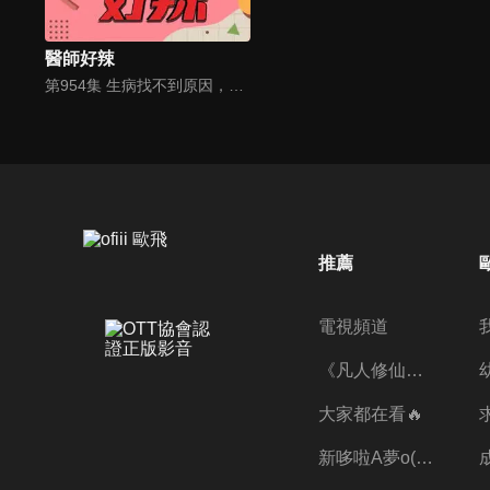
醫師好辣
第954集 生病找不到原因，醫師解析隱藏版疾病？！
推薦
電視頻道
《凡人修仙傳》第五季全新開播✨
大家都在看🔥
新哆啦A夢o((ﾐﾟｴﾟﾐ))o