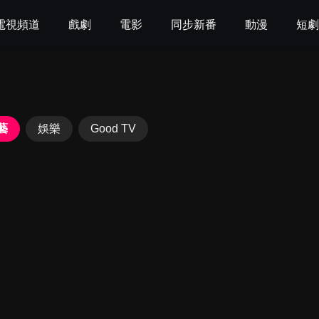
電視頻道
戲劇
電影
同步新番
動漫
短
藝
娛樂
Good TV