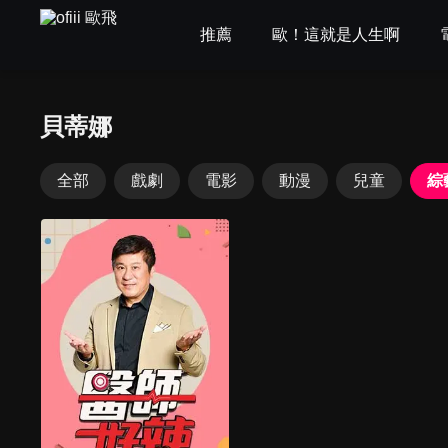
推薦
歐！這就是人生啊
貝蒂娜
全部
戲劇
電影
動漫
兒童
綜