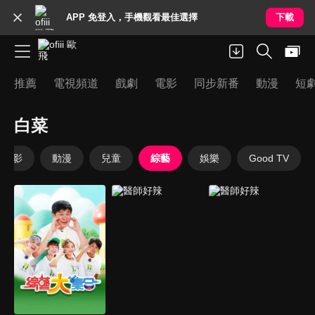
APP 免登入，手機觀看最佳選擇
下載
推薦
電視頻道
戲劇
電影
同步新番
動漫
短
白菜
電影
動漫
兒童
綜藝
娛樂
Good TV