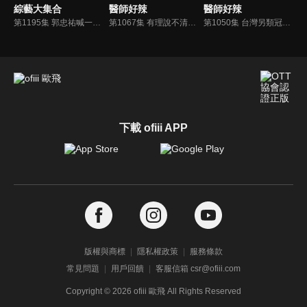
綜藝大集合
醫師好辣
醫師好辣
第1195集 郭忠祐喊一群不正經的！籃籃回擊郭忠祐？只有賴慧如最認真玩(只有我一個人默默付出) 阿翔示範什麼叫蹭蹭王！？安汝：Rock很可以~白菜暈爛游書庭產生感情！？(台南永康)
第1067集 有理說不清，這些狀況我也不願意？！
第1050集 台灣另類冠軍，這些問題破紀錄？！
下載 ofiii APP
版權與商標
隱私權政策
服務條款
常見問題
用戶回饋
客服信箱 csr@ofiii.com
Copyright ©
2026
ofiii 歐飛 All Rights Reserved