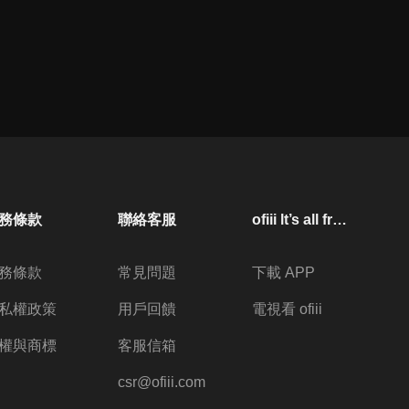
務條款
聯絡客服
ofiii lt’s all free
務條款
常見問題
下載 APP
私權政策
用戶回饋
電視看 ofiii
權與商標
客服信箱
csr@ofiii.com