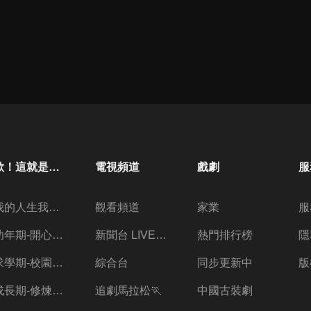
歐！這就是人生啊
電視頻道
戲劇
服
我的人生我做主
觀看頻道
家業
服
幼年期-開心放暑假
新聞台 LIVE 直播
熱門排行榜
隱
求學期-校園三兩事
綜合台
同步更新中
版
成長期-修煉愛情的心酸
追劇馬拉松🏃
中國古裝劇