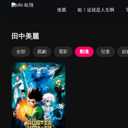
推薦
歐！這就是人生啊
田中美麗
全部
戲劇
電影
動漫
兒童
綜