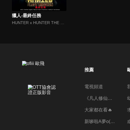
獵人-最終任務
HUNTER x HUNTER THE MOVIE: The LAST MISSION
推薦
電視頻道
《凡人修仙傳》第五季全新開播✨
大家都在看🔥
新哆啦A夢o((ﾐﾟｴﾟﾐ))o