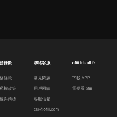
務條款
聯絡客服
ofiii lt’s all free
務條款
常見問題
下載 APP
私權政策
用戶回饋
電視看 ofiii
權與商標
客服信箱
csr@ofiii.com