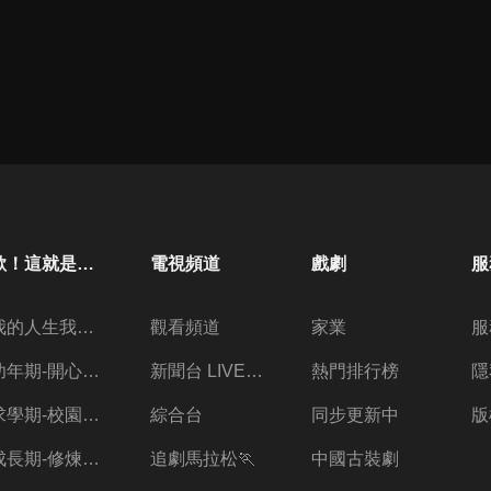
歐！這就是人生啊
電視頻道
戲劇
服
我的人生我做主
觀看頻道
家業
服
幼年期-開心放暑假
新聞台 LIVE 直播
熱門排行榜
隱
求學期-校園三兩事
綜合台
同步更新中
版
成長期-修煉愛情的心酸
追劇馬拉松🏃
中國古裝劇