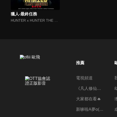
獵人-最終任務
HUNTER x HUNTER THE MOVIE: The LAST MISSION
推薦
電視頻道
《凡人修仙傳》第五季全新開播✨
大家都在看🔥
新哆啦A夢o((ﾐﾟｴﾟﾐ))o