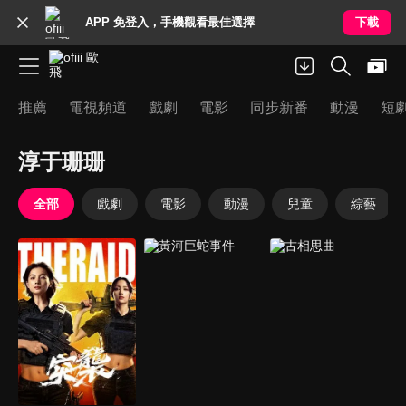
APP 免登入，手機觀看最佳選擇
下載
推薦
電視頻道
戲劇
電影
同步新番
動漫
短
淳于珊珊
全部
戲劇
電影
動漫
兒童
綜藝