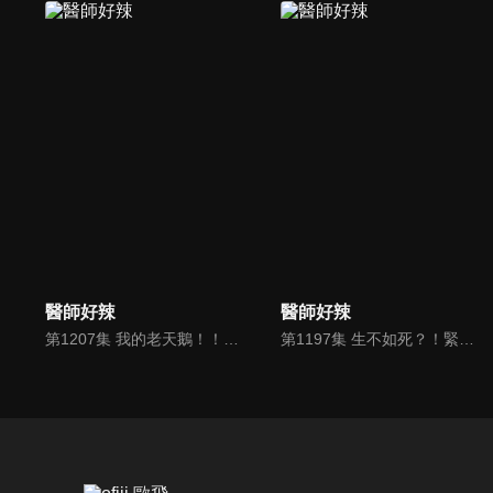
醫師好辣
醫師好辣
第1207集 我的老天鵝！！一張嘴就鬧出驚魂記？！
第1197集 生不如死？！緊急又棘手的驚嚇排行榜來了？！