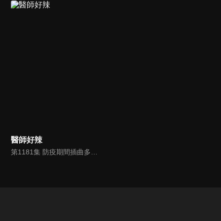
醫師好辣
第1181集 防疫期間插曲多，「疫」外驚喜變鬧劇？！