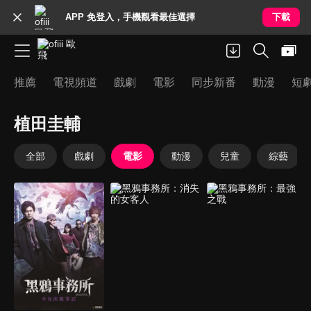
APP 免登入，手機觀看最佳選擇
下載
推薦
電視頻道
戲劇
電影
同步新番
動漫
短
植田圭輔
全部
戲劇
電影
動漫
兒童
綜藝