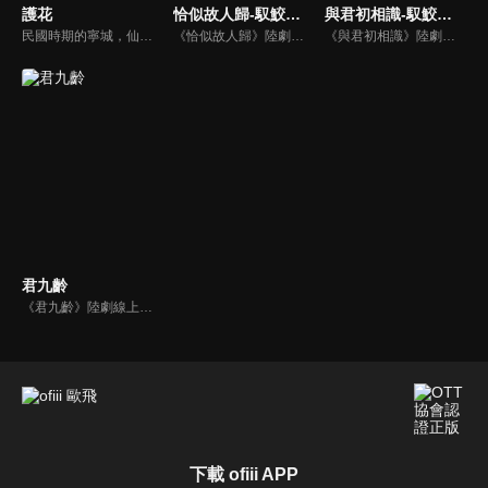
護花
恰似故人歸-馭鮫記(下)
與君初相識-馭鮫記(上)
民國時期的寧城，仙樂斯舞廳的頭牌舞女白媚兒，實則是民間組織“玉蘭閣”的成員。她接受了一項危險任務：接近甯城商會會長陳慶明，調查其與軍閥董方勾結運輸的軍火，並設法摧毀。憑藉精心設計的“英雄救美”戲碼，白媚兒成功嫁入陳家。然而，她踏入的不是富貴溫柔鄉，而是步步驚心的龍潭虎穴。
《恰似故人歸》陸劇線上看。《馭鮫記》的下部。長意（任嘉倫）將紀雲禾（迪麗熱巴）囚禁在自己身邊。為化解萬花谷與北淵的恩怨，雲禾散盡最後的靈力，用生命救下寒霜發作的所有萬花谷御靈師。仙師與順德仙姬（郭曉婷）為一己私慾，意圖毀滅世間，長意與雲禾共同肩負起責任…
《與君初相識》陸劇線上看。《馭鮫記》上部。東海鮫人長意（任嘉倫）在海上救了遭遇危險的順德仙姬，善良的長意將其送回時，卻反遭暗算囚禁在萬花谷。萬花谷護法兼御靈師紀雲禾（迪麗熱巴）為了自由決定爭取馴服長意的機會，在馴服過程中產生情愫。二人一仙一妖的愛戀，能否衝破束縛？
君九齡
《君九齡》陸劇線上看。公主楚九齡（彭小苒）為報父仇，刺殺篡位皇帝失敗後，反遭丈夫殺害。幸得神醫所救，以官宦孤女君蓁蓁的身份再度歸來，而後憑藉高超智慧和醫術，與成國公世子朱瓚（金瀚）等人，一起助忠良除奸佞，協良將抗外敵，逐步成長爲一代神醫。
下載 ofiii APP