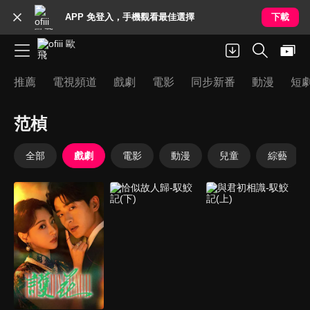
APP 免登入，手機觀看最佳選擇
下載
推薦
電視頻道
戲劇
電影
同步新番
動漫
短
范楨
全部
戲劇
電影
動漫
兒童
綜藝