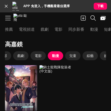
APP 免登入，手機觀看最佳選擇
下載
推薦
電視頻道
戲劇
電影
同步新番
動漫
短
高嘉鎂
全部
戲劇
電影
動漫
兒童
綜藝
娛樂