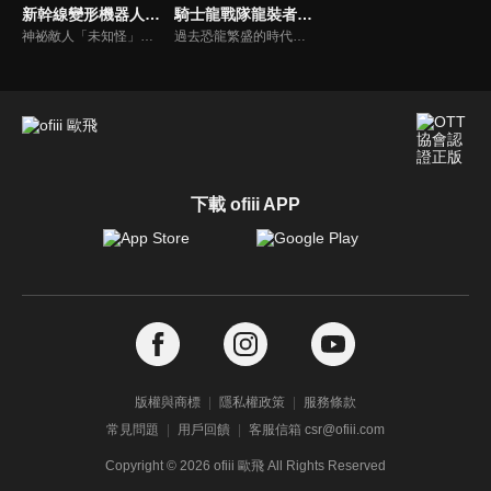
新幹線變形機器人：變革世代(中文版)
騎士龍戰隊龍裝者(中文版)
神祕敵人「未知怪」突然現身，世界陷入前所未有的危機。為了迎戰這場威脅，「超進化鐵道開發機構（ERDA）」研發出能夠變形成新幹線的機器人兵器──新幹線變形機器人作為對抗手段。中學二年級生大成為尋找失蹤的姊姊，轉學至進開學園，卻意外被選為機器人駕駛員，被迫踏上守護世界的戰場。隨著未知怪再度來襲，大成將與夥伴們並肩作戰，在命運的軌道上寫下熱血與希望的英雄傳說！
過去恐龍繁盛的時代。古代人類「龍裝族」，與同伴恐龍「騎士龍」，一起從兇惡的戰鬥民族「德魯伊頓」手中守護地球。6500萬年前，巨大隕石衝撞地球。「德魯伊頓族」，捨棄地球逃至宇宙。「龍裝族」，將騎士龍們封印在世界各地的神殿。時光流轉……德魯伊頓為了再次支配地球而回來。於是，龍裝族中被選中的5位騎士挺身而出。騎士龍戰隊龍裝者！使用騎士龍之力「龍裝」的正義騎士們守護地球。
下載 ofiii APP
版權與商標
隱私權政策
服務條款
常見問題
用戶回饋
客服信箱 csr@ofiii.com
Copyright ©
2026
ofiii 歐飛 All Rights Reserved