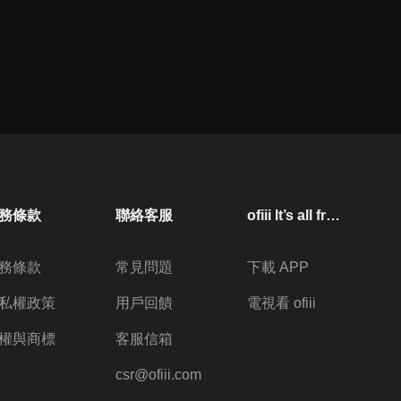
務條款
聯絡客服
ofiii lt’s all free
務條款
常見問題
下載 APP
私權政策
用戶回饋
電視看 ofiii
權與商標
客服信箱
csr@ofiii.com