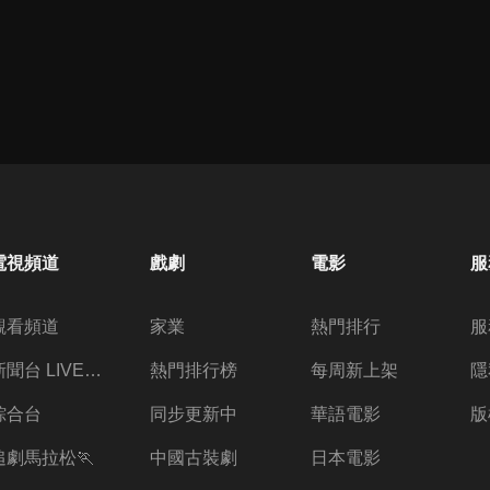
電視頻道
戲劇
電影
服
觀看頻道
家業
熱門排行
服
新聞台 LIVE 直播
熱門排行榜
每周新上架
隱
綜合台
同步更新中
華語電影
版
追劇馬拉松🏃
中國古裝劇
日本電影