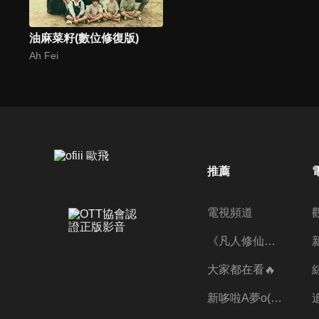
油麻菜籽(數位修復版)
Ah Fei
推薦
電視頻道
《凡人修仙傳》第五季全新開播✨
大家都在看🔥
新哆啦A夢o((ﾐﾟｴﾟﾐ))o