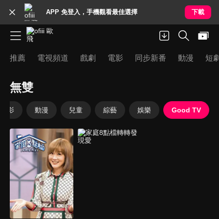
APP 免登入，手機觀看最佳選擇
下載
推薦
電視頻道
戲劇
電影
同步新番
動漫
短
無雙
電影
動漫
兒童
綜藝
娛樂
Good TV