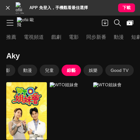
APP 免登入，手機觀看最佳選擇
下載
推薦
電視頻道
戲劇
電影
同步新番
動漫
短
Aky
電影
動漫
兒童
綜藝
娛樂
Good TV