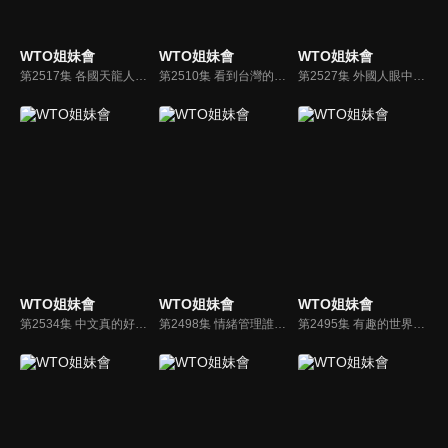
WTO姐妹會
WTO姐妹會
WTO姐妹會
第2517集 各國天龍人94跩? 裸體抓巨魚美國人最愛?
第2510集 看到台灣的OO 外國人哭爆!?
第2527集 外國人眼中的台灣 居然是這個樣子!?
WTO姐妹會
WTO姐妹會
WTO姐妹會
第2534集 中文真的好難學! 德國美女飆店員髒話 美國人竟被取名
第2498集 情緒管理誰最強?! 各國EQ高低大揭曉!
第2495集 有趣的世界之最!! 這些你都知道嗎?!