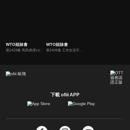
WTO姐妹會
WTO姐妹會
第2429集 馬馬虎虎v.s.一板一眼?! 各國人原來是這樣!
第2406集 工作生活不平衡?! 我們國家錢好難賺!
下載 ofiii APP