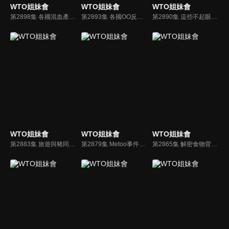
WTO姐妹會
WTO姐妹會
WTO姐妹會
第2898集 各國混血產品驚艷眾人 錯過這些就LOW了
第2893集 各國OO反其道而行 反而超級大爆紅?!
第2890集 這些不起眼的小細節 竟會讓外國人崩潰?!
WTO姐妹會
WTO姐妹會
WTO姐妹會
第2883集 旅遊與豬同行好累人?! 哪一國人是豬隊友?!
第2879集 Metoo事件爆發 這危險訊號你有Get到嗎？
第2865集 解密食物背後的故事! 這些美食來歷不單純