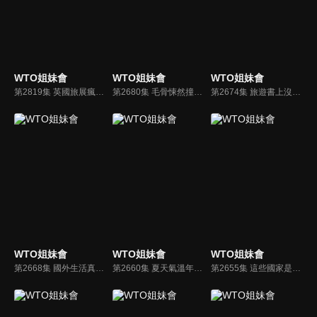
WTO姐妹會
WTO姐妹會
WTO姐妹會
第2819集 英國旅展瘋狂推銷台灣 這裡竟擄獲外國人芳心
第2680集 毛骨悚然撞鬼經驗 外國人撞鬼事件大公開!
第2674集 旅遊書上沒寫的！各國隱藏版經典美食
WTO姐妹會
WTO姐妹會
WTO姐妹會
第2668集 國外生活真的有這麼好嗎?! 新住民老實說
第2660集 夏天氣溫年年高!這樣玩最消暑
第2655集 這些國家是真小氣?!還是會精打細算?!