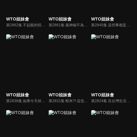
WTO姐妹會
WTO姐妹會
WTO姐妹會
第2862集 不起眼的招牌卻挖到寶! 各國超值小店清單來囉!
第2861集 最神秘不為人知的波蘭! 揭開不為人知的那些事
第2845集 這些事都是真的嗎? 全球獵奇真假新聞猜一猜!
WTO姐妹會
WTO姐妹會
WTO姐妹會
第2836集 如果今天掉到荒島上…哪一國人會活不下去?!
第2831集 蝦米?! 這也是米做的? 各國竟有這款米料理?!
第2824集 在台灣生活不能沒有它 再重也要帶回來的家鄉味