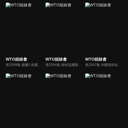
WTO姐妹會
WTO姐妹會
WTO姐妹會
第2599集 踢爆!! 各國這些經典景點 竟然有雷!?
第2594集 就怕這國家變得更厲害!! 各國砲火猛攻 新住民準備接招吧!!
第2587集 外國老師在台灣 教學方式都超獨特?!