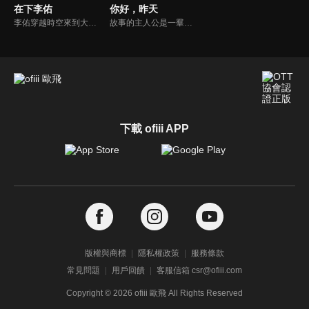
在下李佑
你好，昨天
李佑穿越時空來到大寧朝虛江縣，子承父職當上衙役。小小衙役受人譏笑，李佑憤而贈詩，給同樣受辱的歌姬李環，孰料名聲大噪成為雅吏，更引來知縣賞識。沒想到李佑被武官劉巡檢與富商關員外同時搶親，陰差陽錯成為兩家贅婿...
故事的主人公是一羣生活在小吉街上的少男少女，在那個還沒有被淘寶、微博、朋友圈支配的年代，他們有健力寶、大富翁、魂鬥羅，有一羣坦誠相待的小夥伴，嬉笑打鬧奔跑追逐，有福同享有難同當，一起經歷着短暫又美好的青春時光，然後各自悄悄長大。
下載 ofiii APP
版權與商標
隱私權政策
服務條款
常見問題
用戶回饋
客服信箱 csr@ofiii.com
Copyright ©
2026
ofiii 歐飛 All Rights Reserved