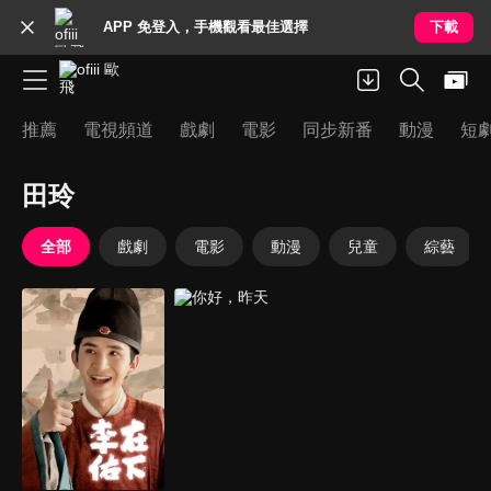
APP 免登入，手機觀看最佳選擇
下載
推薦
電視頻道
戲劇
電影
同步新番
動漫
短
田玲
全部
戲劇
電影
動漫
兒童
綜藝