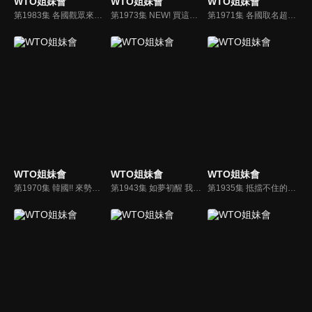
WTO姐妹會
WTO姐妹會
WTO姐妹會
第1983集 各國觀眾來控訴 日劇韓劇誰騙最大?!
第1973集 NEW! 買這個就對了! 各國必BUY夯物來了
第1971集 各國取名超醋咪 這個名字對了嗎?!
WTO姐妹會
WTO姐妹會
WTO姐妹會
第1970集 韓國!! 來勢洶洶?! 其實各國人這樣看…
第1943集 如夢初醒 我被韓劇騙大的!?
第1935集 抵擋不住的魅力 全球都在瘋日本?!