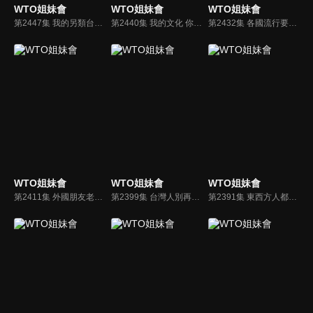
WTO姐妹會
WTO姐妹會
WTO姐妹會
第2447集 我的另類台灣家人 外國人萌寵來報到!
第2440集 我的文化 你眼中的壞習慣?! 我真的好想改掉它!!
第2432集 各國流行要跟上…不懂你就落伍了!
WTO姐妹會
WTO姐妹會
WTO姐妹會
第2411集 外國朋友老實說…台灣可以再更好!
第2399集 台灣人別再問了! 一秒惹怒外國人?
第2391集 東西方人都一樣…外國月亮就是圓?!