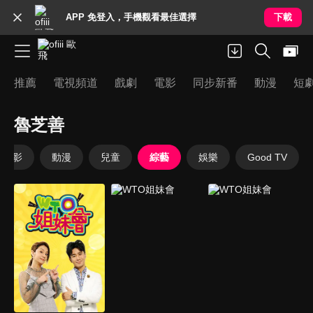
APP 免登入，手機觀看最佳選擇
下載
推薦
電視頻道
戲劇
電影
同步新番
動漫
短
魯芝善
電影
動漫
兒童
綜藝
娛樂
Good TV