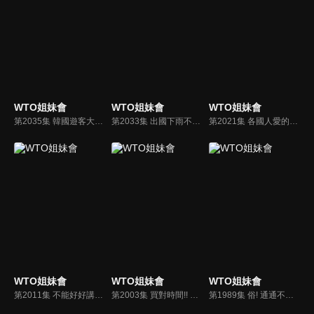
WTO姐妹會
WTO姐妹會
WTO姐妹會
第2035集 韓國遊客大崛起 玩台灣有失望有驚喜?!
第2033集 出國下雨不掃興 達人教你這樣玩…
第2021集 各國人愛的證明 愛台灣!! 我是NO.1!!
WTO姐妹會
WTO姐妹會
WTO姐妹會
第2011集 不能好好講話嗎?! 台灣中文怪透了?!
第2003集 買對時間!! 賺很大!! 各國購物季全攻略!!
第1989集 俗! 通通不到100元 各國物超所值銅板價!