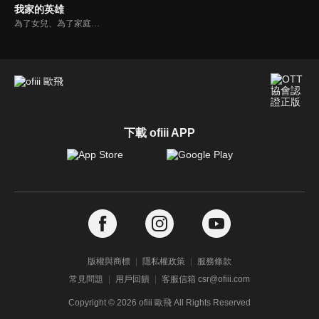
我家的英雄
為了女兒、為了家庭，走上修羅之道。疼愛獨生女零花的微不足道上班族鳥栖哲雄，某天因為工作關係和開始一個人生活的零花相約見面，卻發現她臉上有被毆打的痕跡。在回家的路上，哲雄看見了像是犯人的男人，並尾隨在其後。隔天偷偷回到女兒的公寓，結果卻發生了使整個家庭的命運為之一變的事件...
下載 ofiii APP
版權與商標
隱私權政策
服務條款
常見問題
用戶回饋
客服信箱 csr@ofiii.com
Copyright ©
2026
ofiii 歐飛 All Rights Reserved