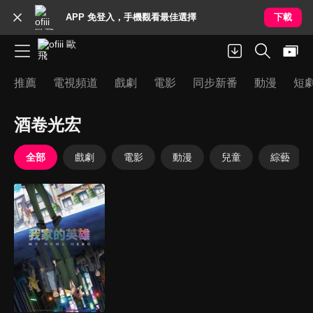
APP 免登入，手機觀看最佳選擇
下載
推薦
電視頻道
戲劇
電影
同步新番
動漫
短
酒卷光宏
全部
戲劇
電影
動漫
兒童
綜藝