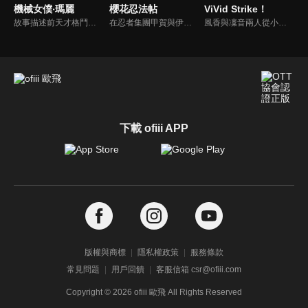
機械女僕‧瑪麗
櫻花忍法帖
ViVid Strike！
故事描述前天才格鬥家‧瑪麗現在的新工作是大財閥的繼承人‧亞瑟的專屬女僕。 然而，由於亞瑟十分冷酷&超級討厭人類，她只好假扮成機器人。如果被發現是人類一定會小命不保，但亞瑟對無機物卻非常溫柔……意想不到的溺愛路線！？ 而且，刺客還接連出現──！？ 爆笑又甜蜜的最強戀愛喜劇就此展開。
在忍者集團甲賀與伊賀爆發戰爭並最終迎來雙方全滅後十年，寬永三年，天下變得太平。在這個和平的環境下，忍者成為了無用之物，唯有隱藏起來。甲賀與伊賀的族人希望透過雙方幼主進行聯婚鞏固族群的命脈。故事以甲賀八郎與伊賀五花這兩位少年少女們為中心，捲入了與操縱著非人力量的集團之間的戰鬥。
風香與凜音兩人從小在孤兒院一起長大，即使貧困依然嚮往光明的未來。長大後，風香先離開孤兒院，這是她們的第一次離別。 風香在外謀生，性格變得比較陽剛，但她的心中仍然惦記著嬌小的凜音，並希望有一天能夠重逢。可惜事與願違，造訪了風香與凜音的「二次離別」，改變了兩人的命運。
下載 ofiii APP
版權與商標
隱私權政策
服務條款
常見問題
用戶回饋
客服信箱 csr@ofiii.com
Copyright ©
2026
ofiii 歐飛 All Rights Reserved