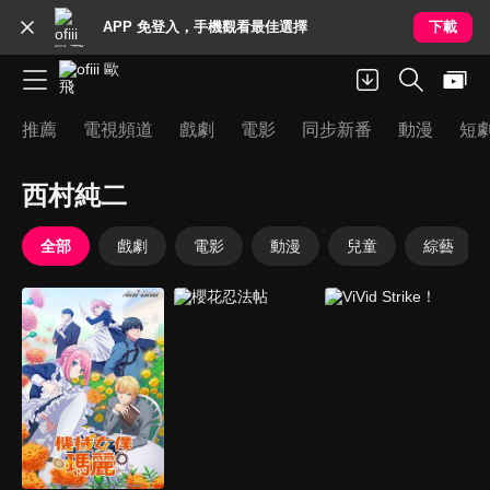
APP 免登入，手機觀看最佳選擇
下載
推薦
電視頻道
戲劇
電影
同步新番
動漫
短
西村純二
全部
戲劇
電影
動漫
兒童
綜藝