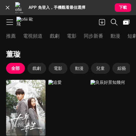
APP 免登入，手機觀看最佳選擇
下載
推薦
電視頻道
戲劇
電影
同步新番
動漫
短
董璇
全部
戲劇
電影
動漫
兒童
綜藝