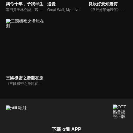
與你十年，予我半生
追愛
良辰好景知幾何
寒門貴子林亦誠、高智商美女王燃、最後的「古惑仔」陳濤、「海王」闊少李哲凱、乖乖女劉珂五個成長背景以及性格截然不同的年輕人，從相知相識到隔閡分裂，再到重塑如初，直面情感痛點與生活困境。十年間，在歲月的巨浪裡浮沉磨礪，串聯起最動人閃耀的青春模樣。
Great Wall, My Love
《良辰好景知幾何》陸劇線上看。軍閥割據時期，才女林杭景（陳都靈）父親被害入獄，在父親安排下投奔北方蕭家。初次見面蕭家三少蕭北辰（竇驍）就被她吸引，剛想和林杭景求婚就意外得知她喜歡的人是牧子正。但為了救父親，林杭景還是嫁給蕭北辰，婚後卻因一場意外致兩人分離，多年後重逢…
三國機密之潛龍在淵
《三國機密之潛龍在淵》陸劇線上看。靈帝寵妃王美人誕下雙生子，因遭何皇后迫害，對外稱只生一子劉協（馬天宇），另一個兒子劉平（馬天宇）則被人偷偷帶出，密養宮外。十八年後，各路諸侯互相征伐，傀儡皇帝劉協重病沉疴，為挽救大廈將傾的漢室，他密詔劉平回宮，替代自己復興漢室。
下載 ofiii APP