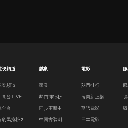
電視頻道
戲劇
電影
服
觀看頻道
家業
熱門排行
服
新聞台 LIVE 直播
熱門排行榜
每周新上架
隱
綜合台
同步更新中
華語電影
版
追劇馬拉松🏃
中國古裝劇
日本電影