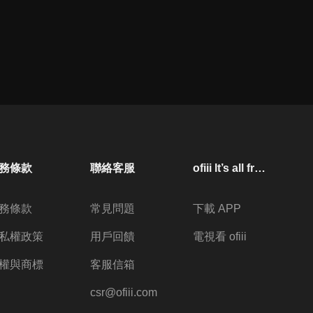
務條款
聯絡客服
ofiii lt’s all free
務條款
常見問題
下載 APP
私權政策
用戶回饋
電視看 ofiii
權與商標
客服信箱
csr@ofiii.com