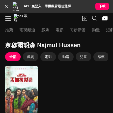
APP 免登入，手機觀看最佳選擇
下載
推薦
電視頻道
戲劇
電影
同步新番
動漫
短
奈穆爾胡森 Najmul Hussen
全部
戲劇
電影
動漫
兒童
綜藝