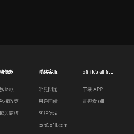
務條款
聯絡客服
ofiii lt’s all free
務條款
常見問題
下載 APP
私權政策
用戶回饋
電視看 ofiii
權與商標
客服信箱
csr@ofiii.com