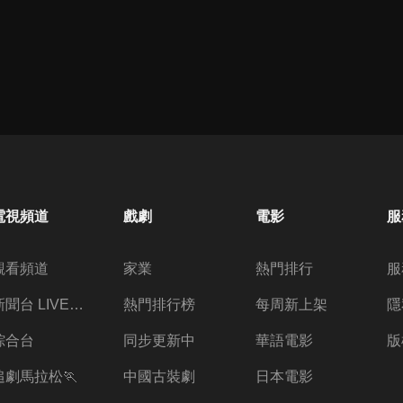
電視頻道
戲劇
電影
服
觀看頻道
家業
熱門排行
服
新聞台 LIVE 直播
熱門排行榜
每周新上架
隱
綜合台
同步更新中
華語電影
版
追劇馬拉松🏃
中國古裝劇
日本電影