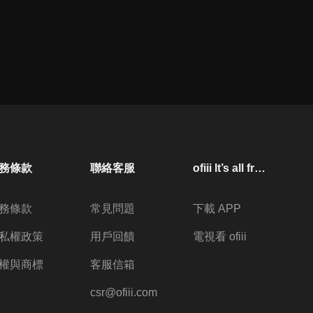
務條款
聯絡客服
ofiii lt’s all free
務條款
常見問題
下載 APP
私權政策
用戶回饋
電視看 ofiii
權與商標
客服信箱
csr@ofiii.com