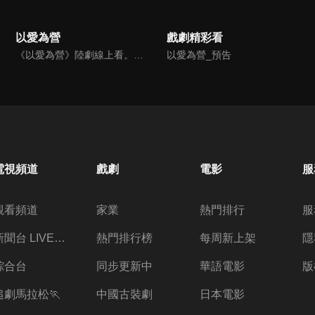
以愛為營
戲劇精彩看
《以愛為營》陸劇線上看。財經記者鄭書意遭前男友劈腿，為了報復她盯上第三者的小舅舅並蓄意靠近，而他認為的小舅舅正是銘豫雲創的總裁時宴，幾經爭取她拿下時宴的專訪並寫下多篇精煉報導，也因此吸引了時宴的注意，兩人一來一往的交鋒開始有了交集。
以愛為營_預告
電視頻道
戲劇
電影
服
觀看頻道
家業
熱門排行
服
新聞台 LIVE 直播
熱門排行榜
每周新上架
隱
綜合台
同步更新中
華語電影
版
追劇馬拉松🏃
中國古裝劇
日本電影