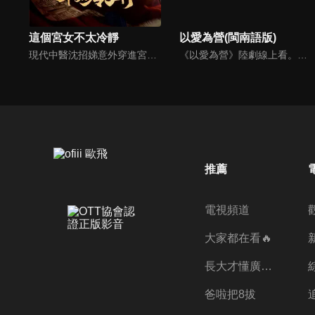
這個宮女不太冷靜
以愛為營(閩南語版)
現代中醫沈招娣意外穿進宮鬥小說，成為開局即被杖斃的炮灰宮女。她憑藉醫術和“劇情先知”技能一路開掛，為太后治病，助女主上位，更與高冷十四王爺展開一段跨越時空的甜虐之戀。且看她如何在這個危機四伏的皇宮裡，冷靜逆襲，活出自己的人生。
《以愛為營》陸劇線上看。財經記者鄭書意遭前男友劈腿，為了報復她盯上第三者的小舅舅並蓄意靠近，而他認為的小舅舅正是銘豫雲創的總裁時宴，幾經爭取她拿下時宴的專訪並寫下多篇精煉報導，也因此吸引了時宴的注意，兩人一來一往的交鋒開始有了交集。
推薦
電視頻道
大家都在看🔥
長大才懂廣志的偉大
爸啦把8拔