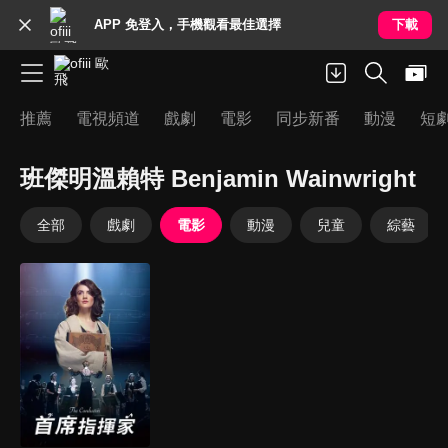
APP 免登入，手機觀看最佳選擇
下載
推薦
電視頻道
戲劇
電影
同步新番
動漫
短
班傑明溫賴特 Benjamin Wainwright
全部
戲劇
電影
動漫
兒童
綜藝