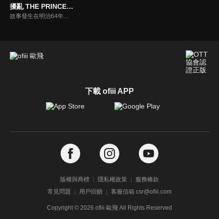
擾亂 THE PRINCESS OF SNOW AND BLOOD
故事發生在明治64年，德川慶喜依然維持著絕對權力的另一個日本。國家掌握了獨特的能源——「龍脈」，江戶時代與科學相結合，實現了獨特的發展。然而在繁華城市的背後，燃燒著革命的火焰，意圖推翻政權的反體制組織「朽繩」正在蠢蠢欲動。負責消滅他們的是德川政府的闇組織「鵺」。小時候被滅門的雪村咲羽成為了「鵺」的處刑人，一直在尋找著她的復仇對象——蛇埜目。
下載 ofiii APP
版權與商標
隱私權政策
服務條款
常見問題
用戶回饋
客服信箱 csr@ofiii.com
Copyright ©
2026
ofiii 歐飛 All Rights Reserved