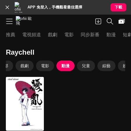
APP 免登入，手機觀看最佳選擇
下載
推薦
電視頻道
戲劇
電影
同步新番
動漫
短
Raychell
全部
戲劇
電影
動漫
兒童
綜藝
娛樂