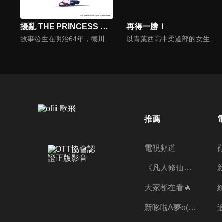
擾亂 THE PRINCESS OF SNOW AND BLOOD
再得一勝！
故事發生在明治64年，德川慶喜依然維持著絕對權力的另一個日本。國家掌握了獨特的能源——「龍脈」，江戶時代與科學相結合，實現了獨特的發展。然而在繁華城市的背後，燃燒著革命的火焰，意圖推翻政權的反體制組織「朽繩」正在蠢蠢欲動。負責消滅他們的是德川政府的闇組織「鵺」。小時候被滅門的雪村咲羽成為了「鵺」的處刑人，一直在尋找著她的復仇對象——蛇埜目。
以青葉西高中柔道部的女生們為主軸展開的青春故事，在國中最後一次大賽沒留下成果，園田未知本來打算放棄柔道。可是在好朋友早苗，和最後的對戰對手永遠的邀請下，她的柔道故事將繼續下去。
推薦
電視頻道
《凡人修仙傳》第五季全新開播✨
大家都在看🔥
新哆啦A夢o((ﾐﾟｴﾟﾐ))o