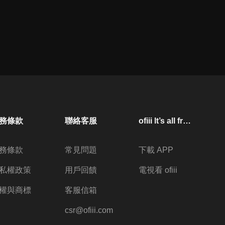
務條款
聯絡客服
ofiii lt’s all free
務條款
常見問題
下載 APP
私權政策
用戶回饋
電視看 ofiii
權與商標
客服信箱
csr@ofiii.com