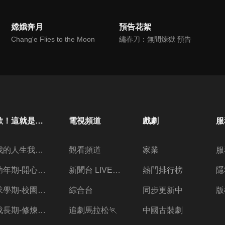
嫦娥奔月
預告花絮
Chang'e Flies to the Moon
繡春刀：無間煉獄 預告
歐！這就是人生啊
電視頻道
戲劇
服
我的人生我做主
觀看頻道
家業
服
幼年期-開心放暑假
新聞台 LIVE 直播
熱門排行榜
隱
求學期-校園三兩事
綜合台
同步更新中
版
成長期-修煉愛情的心酸
追劇馬拉松🏃
中國古裝劇