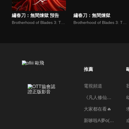
繡春刀：無間煉獄 預告
繡春刀：無間煉獄
Brotherhood of Blades 3: The Embroidered Sword
Brotherhood of Blades 3: The Embroidered Sword
推薦
電視頻道
《凡人修仙傳》第五季全新開播✨
大家都在看🔥
新哆啦A夢o((ﾐﾟｴﾟﾐ))o