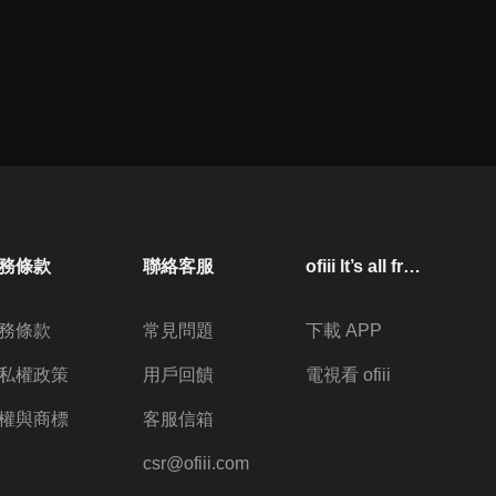
務條款
聯絡客服
ofiii lt’s all free
務條款
常見問題
下載 APP
私權政策
用戶回饋
電視看 ofiii
權與商標
客服信箱
csr@ofiii.com