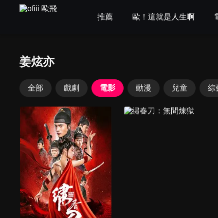
推薦
歐！這就是人生啊
姜炫亦
全部
戲劇
電影
動漫
兒童
綜