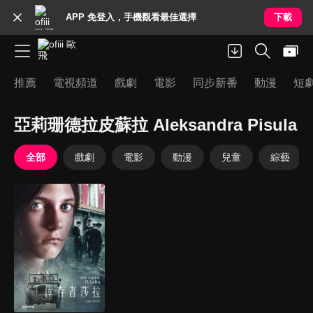
APP 免登入，手機觀看最佳選擇
下載
推薦
電視頻道
戲劇
電影
同步新番
動漫
短
亞莉珊德拉皮蘇拉 Aleksandra Pisula
全部
戲劇
電影
動漫
兒童
綜藝