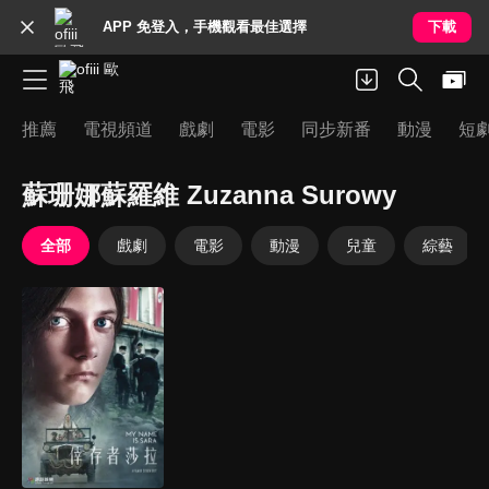
APP 免登入，手機觀看最佳選擇
下載
推薦
電視頻道
戲劇
電影
同步新番
動漫
短
蘇珊娜蘇羅維 Zuzanna Surowy
全部
戲劇
電影
動漫
兒童
綜藝