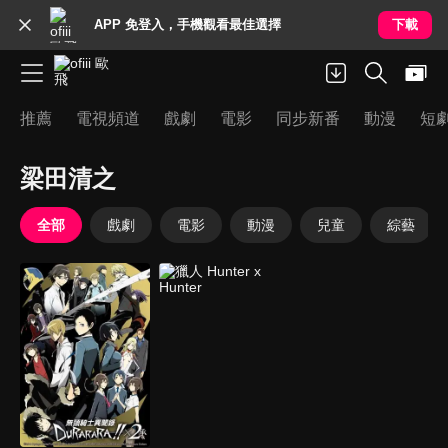
APP 免登入，手機觀看最佳選擇
下載
推薦
電視頻道
戲劇
電影
同步新番
動漫
短
梁田清之
全部
戲劇
電影
動漫
兒童
綜藝