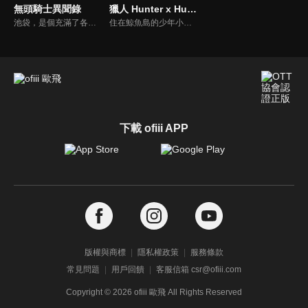
無頭騎士異聞錄
獵人 Hunter x Hunter
池袋，是個充滿了各種事件的導火線，以及被事件捲入的人們所聚集的地方。謎樣的Dollars首腦、消聲暱跡的「黃巾賊」、受到控制的妖刀使「罪歌」、無頭騎士及密醫情侶檔、池袋最強的男人與宿敵情報商。充滿好奇心的新同學、俄羅斯美女送貨人、暴走族的小頭目，各種不尋常的全新角色陸續登場。
住在鯨魚島的少年小傑，他的夢想就是要像父親一樣成為一名「獵人」。向分散在這個世界各角落的財寶、秘寶、珍品、珍獸及「未知」賭上性命挑戰！決心要成為全職獵人而踏上旅途的小傑，與同樣以獵人為目標努力的酷拉皮卡、雷歐力、奇犽相遇。異想天開、壯烈精彩的冒險即將展開！
下載 ofiii APP
版權與商標
隱私權政策
服務條款
常見問題
用戶回饋
客服信箱 csr@ofiii.com
Copyright ©
2026
ofiii 歐飛 All Rights Reserved