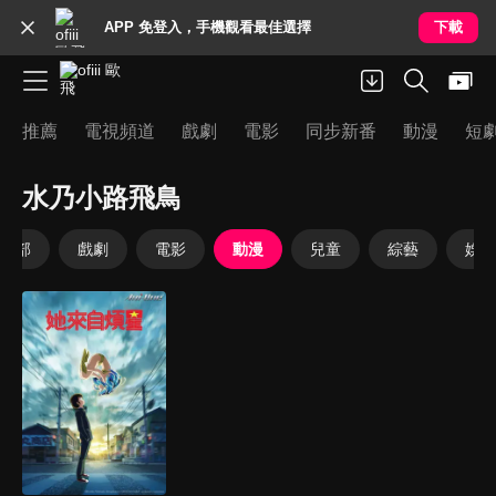
APP 免登入，手機觀看最佳選擇
下載
推薦
電視頻道
戲劇
電影
同步新番
動漫
短
水乃小路飛鳥
全部
戲劇
電影
動漫
兒童
綜藝
娛樂