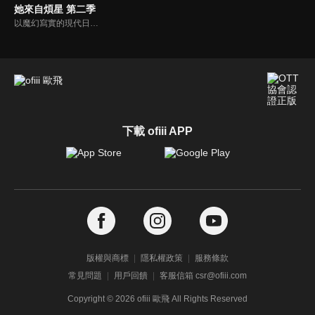
她來自煩星 第二季
以魔幻寫實的現代日本為舞台，外星鬼族少女「拉姆」與地球好色少年「諸星當」之間的愛情故事為主軸，描寫一連串由人類、外星人、妖怪、幽靈、神明等眾多稀奇古怪角色共同演出的荒誕喜劇。
下載 ofiii APP
版權與商標
隱私權政策
服務條款
常見問題
用戶回饋
客服信箱 csr@ofiii.com
Copyright ©
2026
ofiii 歐飛 All Rights Reserved